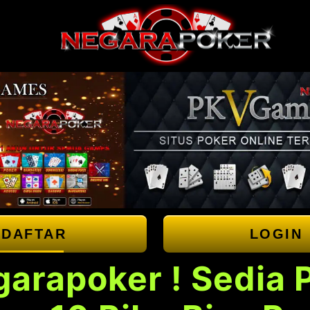
DAFTAR
LOGIN
arapoker ! Sedia