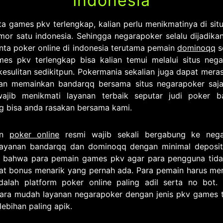
Indonesia
ta games pkv terlengkap, kalian perlu menikmatinya di sit
mor satu indonesia. Sehingga negarapoker selalu dijadikan
nta poker online di indonesia terutama pemain
dominoqq
s
ames pkv terlengkap bisa kalian temui melalui situs neg
kesulitan sedikitpun. Pokermania sekalian juga dapat mera
an memainkan bandarqq bersama situs negarapoker saja.
jib menikmati layanan terbaik seputar judi poker b
 bisa anda rasakan bersama kami.
in
poker online
resmi wajib sekali bergabung ke neg
layanan bandarqq dan dominoqq dengan minimal deposit 
n bahwa para pemain games pkv agar para pengguna tida
t bonus menarik yang pernah ada. Para pemain harus m
alah platform poker online paling adil serta no bot. 
ara mudah layanan negarapoker dengan jenis pkv games 
ebihan paling apik.