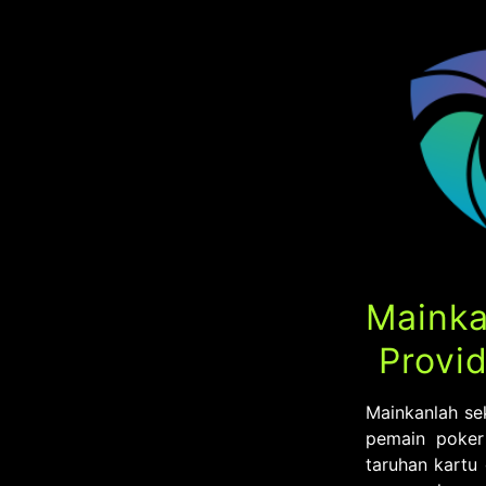
Maink
Provi
Mainkanlah se
pemain poker
taruhan kartu